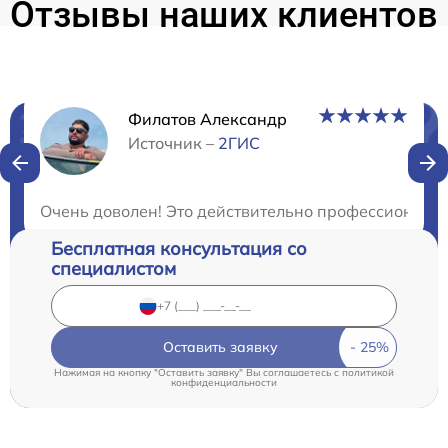
Отзывы наших клиентов
Филатов Александр
Нужна консультация?
Источник –
2ГИС
Закажите бесплатную консультацию
Очень доволен! Это действительно профессиональн
Бесплатная консультация со
специалистом
Оставить заявку
Нажимая на кнопку "Оставить заявку" Вы соглашаетесь c
политикой
конфиденциальности