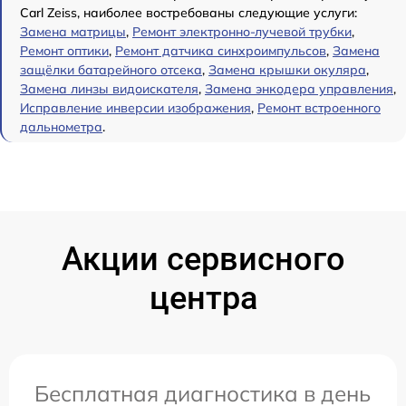
Carl Zeiss, наиболее востребованы следующие услуги:
Замена матрицы
,
Ремонт электронно-лучевой трубки
,
Ремонт оптики
,
Ремонт датчика синхроимпульсов
,
Замена
защёлки батарейного отсека
,
Замена крышки окуляра
,
Замена линзы видоискателя
,
Замена энкодера управления
,
Исправление инверсии изображения
,
Ремонт встроенного
дальнометра
.
Акции сервисного
центра
Бесплатная диагностика в день