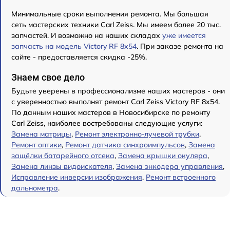
Минимальные сроки выполнения ремонта. Мы большая
сеть мастерских техники Carl Zeiss. Мы имеем более 20 тыс.
запчастей. И возможно на наших складах
уже имеется
запчасть на модель Victory RF 8x54
. При заказе ремонта на
сайте - предоставляется скидка -25%.
Знаем свое дело
Будьте уверены в профессионализме наших мастеров - они
с уверенностью выполнят ремонт Carl Zeiss Victory RF 8x54.
По данным наших мастеров в Новосибирске по ремонту
Carl Zeiss, наиболее востребованы следующие услуги:
Замена матрицы
,
Ремонт электронно-лучевой трубки
,
Ремонт оптики
,
Ремонт датчика синхроимпульсов
,
Замена
защёлки батарейного отсека
,
Замена крышки окуляра
,
Замена линзы видоискателя
,
Замена энкодера управления
,
Исправление инверсии изображения
,
Ремонт встроенного
дальнометра
.