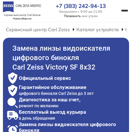
+7 (383) 242-94-13
Ежедневно с 9:00 до 21:00
Сервисный центр Carl Zeiss
в
Позвонить
мне утром
Новосибирске
Сервисный центр Carl Zeiss
Каталог устройств
Ре
Замена линзы видоискателя
цифрового бинокля
Carl Zeiss Victory SF 8x32
Официальный сервис
Гарантийное обслуживание
цифрового бинокля Carl Zeiss до 3 лет
Диагностика за наш счет,
ремонт по желанию
Бесплатный выезд курьера
в день обращения
Замена линзы видоискателя цифрового
бинокля