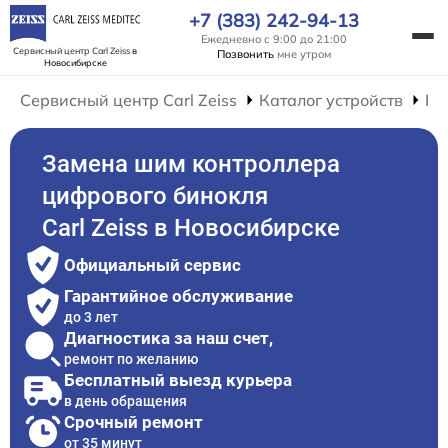
+7 (383) 242-94-13
Ежедневно с 9:00 до 21:00
Сервисный центр Carl Zeiss
в
Позвонить
мне утром
Новосибирске
Сервисный центр Carl Zeiss
Каталог устройств
Ре
Замена шим контроллера
цифрового бинокля
Carl Zeiss в Новосибирске
Официальный сервис
Гарантийное обслуживание
до 3 лет
Диагностика за наш счет,
ремонт по желанию
Бесплатный выезд курьера
в день обращения
Срочный ремонт
от 35 минут